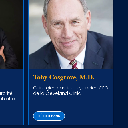
Toby Cosgrove, M.D.
Chirurgien cardiaque, ancien CEO
torité
de la Cleveland Clinic
chiatre
DÉCOUVRIR