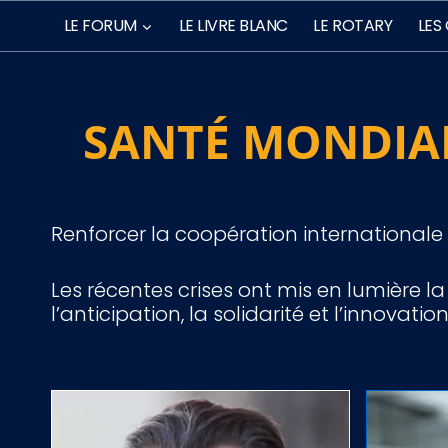
Aller
LE FORUM
LE LIVRE BLANC
LE ROTARY
LES
au
contenu
SANTÉ MONDIA
Renforcer la coopération internationale f
Les récentes crises ont mis en lumière l
l’anticipation, la solidarité et l’innovation