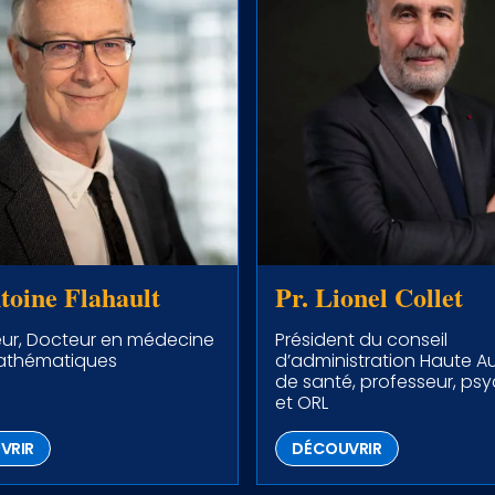
toine Flahault
Pr. Lionel Collet
eur, Docteur en médecine
Président du conseil
athématiques
d’administration Haute Au
de santé, professeur, psy
et ORL
VRIR
DÉCOUVRIR