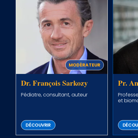
MODÉRATEUR
Dr. François Sarkozy
Pr. An
Pédiatre, consultant, auteur
Profess
et biom
DÉCOUVRIR
DÉCOU