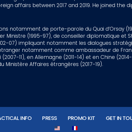
oreign affairs between 2017 and 2019. He joined the di
ctions notamment de porte-parole du Quai d’Orsay (19
r Ministre (1995-97), de conseiller diplomatique et 
002-07) impliquant notamment les dialogues stratégi
’à l’étranger notamment comme ambassadeur de Fran
(2007-11), en Allemagne (2011-14) et en Chine (2014-17
u Ministère Affaires étrangères (2017-19).
ACTICAL INFO
PRESS
PROMO KIT
GET IN TO