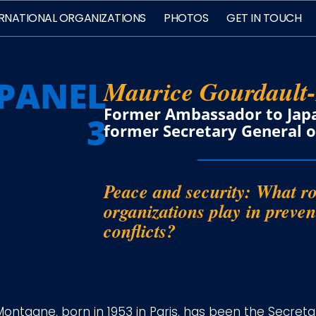
ERNATIONAL ORGANIZATIONS
PHOTOS
GET IN TOUCH
PANEL
Maurice Gourdault
Former Ambassador to Japa
3
former Secretary General of
Peace and security: What ro
organizations play in preve
conflicts?
ontagne, born in 1953 in Paris, has been the Secreta