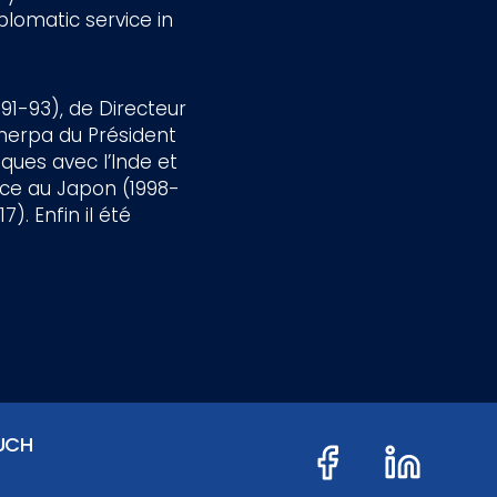
plomatic service in
91-93), de Directeur
Sherpa du Président
ques avec l’Inde et
ce au Japon (1998-
). Enfin il été
UCH