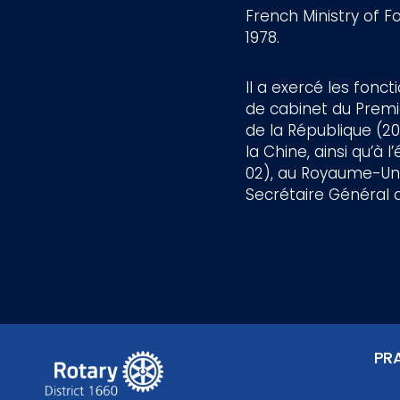
French Ministry of F
1978.
Il a exercé les fon
de cabinet du Premie
de la République (2
la Chine, ainsi qu
02), au Royaume-Uni 
Secrétaire Général d
PR