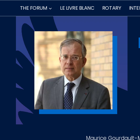
Skip
THE FORUM
LE LIVRE BLANC
ROTARY
INT
to
content
Maurice Gourdault-M